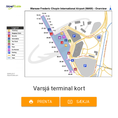
Varsjá terminal kort
print
system_update_alt
PRENTA
SÆKJA