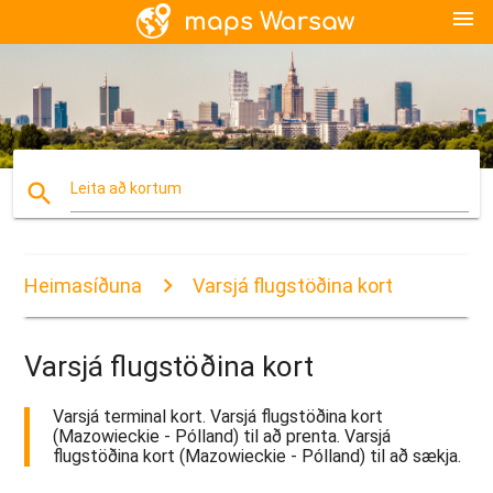
menu
search
Leita að kortum
Heimasíðuna
Varsjá flugstöðina kort
Varsjá flugstöðina kort
Varsjá terminal kort. Varsjá flugstöðina kort
(Mazowieckie - Pólland) til að prenta. Varsjá
flugstöðina kort (Mazowieckie - Pólland) til að sækja.