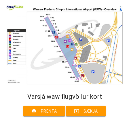
Varsjá waw flugvöllur kort
print
system_update_alt
PRENTA
SÆKJA