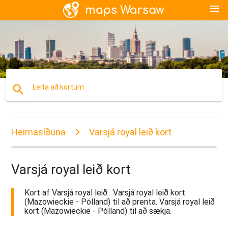
menu
search
Leita að kortum
Heimasíðuna
Varsjá royal leið kort
Varsjá royal leið kort
Kort af Varsjá royal leið . Varsjá royal leið kort
(Mazowieckie - Pólland) til að prenta. Varsjá royal leið
kort (Mazowieckie - Pólland) til að sækja.